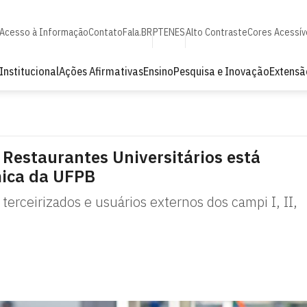
Acesso à Informação
Contato
Fala.BR
PT
EN
ES
Alto Contraste
Cores Acessív
Institucional
Ações Afirmativas
Ensino
Pesquisa e Inovação
Extensã
 Restaurantes Universitários está
ica da UFPB
terceirizados e usuários externos dos campi I, II,