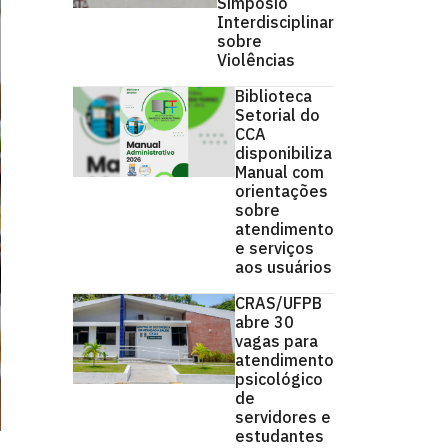
Simpósio
Interdisciplinar
sobre
Violências
Biblioteca
Setorial do
CCA
disponibiliza
Manual com
orientações
sobre
atendimento
e serviços
aos usuários
CRAS/UFPB
abre 30
vagas para
atendimento
psicológico
de
servidores e
estudantes