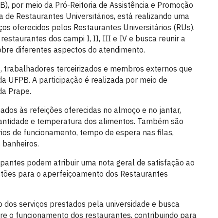
), por meio da Pró-Reitoria de Assistência e Promoção
 de Restaurantes Universitários, está realizando uma
ços oferecidos pelos Restaurantes Universitários (RUs).
estaurantes dos campi I, II, III e IV e busca reunir a
re diferentes aspectos do atendimento.
s, trabalhadores terceirizados e membros externos que
da UFPB. A participação é realizada por meio de
da Prape.
ados às refeições oferecidas no almoço e no jantar,
uantidade e temperatura dos alimentos. Também são
ios de funcionamento, tempo de espera nas filas,
s banheiros.
cipantes podem atribuir uma nota geral de satisfação ao
estões para o aperfeiçoamento dos Restaurantes
o dos serviços prestados pela universidade e busca
bre o funcionamento dos restaurantes, contribuindo para