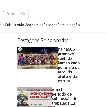
eis
o e Cultura
Vida Acadêmica
Serviços
Comunicação
Postagens Relacionadas
PalhaSUS
promove
cuidado
humanizado
por meio da
arte, do
afeto e da
escuta
Aberto
período de
submissão de
trabalhos III