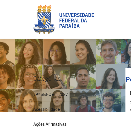
Categorias
P
79ª SBPC em 2027
Acessibilidade
Ações Afirmativas