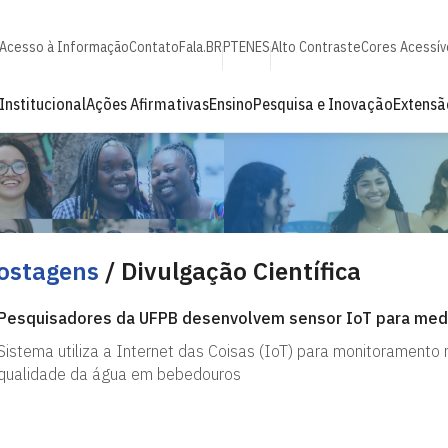
Acesso à Informação
Contato
Fala.BR
PT
EN
ES
Alto Contraste
Cores Acessív
Institucional
Ações Afirmativas
Ensino
Pesquisa e Inovação
Extensã
ostagens
/ Divulgação Científica
Pesquisadores da UFPB desenvolvem sensor IoT para medi
Sistema utiliza a Internet das Coisas (IoT) para monitoramento
qualidade da água em bebedouros