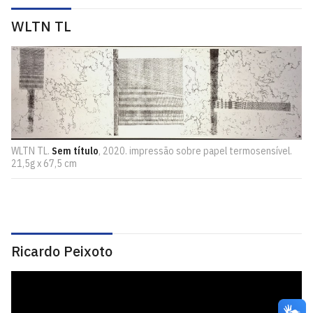
WLTN TL
WLTN TL.
Sem título
, 2020. impressão sobre papel termosensível.
21,5g x 67,5 cm
Ricardo Peixoto