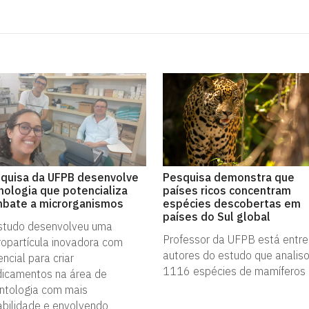
quisa da UFPB desenvolve
Pesquisa demonstra que
nologia que potencializa
países ricos concentram
bate a microrganismos
espécies descobertas em
países do Sul global
studo desenvolveu uma
Professor da UFPB está entre
ropartícula inovadora com
autores do estudo que analis
ncial para criar
1116 espécies de mamíferos
icamentos na área de
ntologia com mais
abilidade e envolvendo