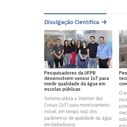
Divulgação Científica
Pesquisadores da UFPB
Pes
desenvolvem sensor IoT para
tec
medir qualidade da água em
com
escolas públicas
O e
Sistema utiliza a Internet das
mic
Coisas (IoT) para monitoramento
pote
móvel, em tempo real, dos
med
parâmetros de qualidade da água
odo
em bebedouros
est