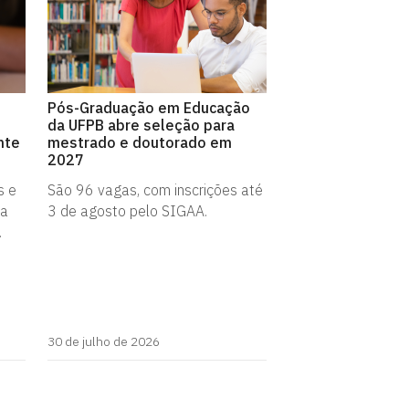
Pós-Graduação em Educação
da UFPB abre seleção para
nte
mestrado e doutorado em
2027
s e
São 96 vagas, com inscrições até
da
3 de agosto pelo SIGAA.
.
30 de julho de 2026