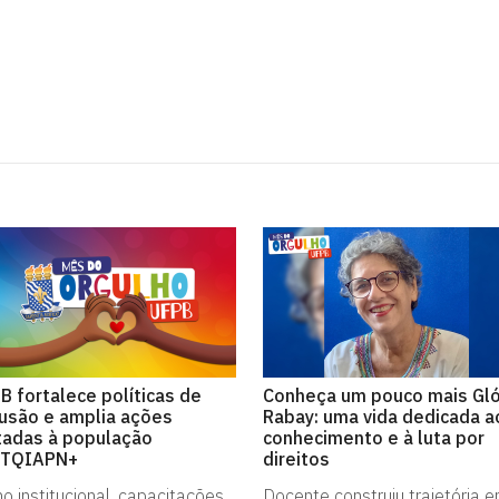
B fortalece políticas de
Conheça um pouco mais Gló
lusão e amplia ações
Rabay: uma vida dedicada a
tadas à população
conhecimento e à luta por
BTQIAPN+
direitos
o institucional, capacitações
Docente construiu trajetória 