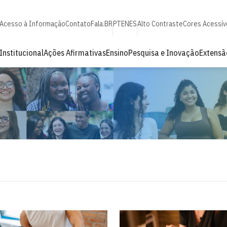
Acesso à Informação
Contato
Fala.BR
PT
EN
ES
Alto Contraste
Cores Acessív
Institucional
Ações Afirmativas
Ensino
Pesquisa e Inovação
Extensã