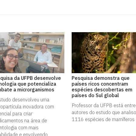
quisa da UFPB desenvolve
Pesquisa demonstra que
nologia que potencializa
países ricos concentram
bate a microrganismos
espécies descobertas em
países do Sul global
studo desenvolveu uma
Professor da UFPB está entre
ropartícula inovadora com
autores do estudo que analis
ncial para criar
1116 espécies de mamíferos
icamentos na área de
ntologia com mais
abilidade e envolvendo