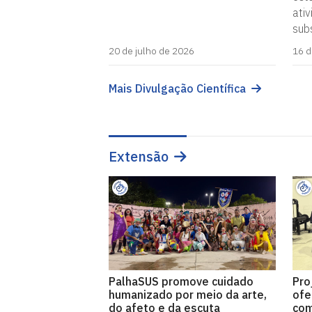
ati
sub
20 de julho de 2026
16 d
Mais Divulgação Científica
Extensão
PalhaSUS promove cuidado
Pro
humanizado por meio da arte,
ofe
do afeto e da escuta
com