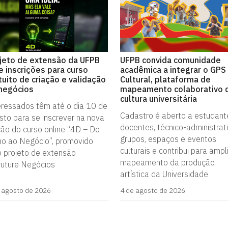
jeto de extensão da UFPB
UFPB convida comunidade
e inscrições para curso
acadêmica a integrar o GPS
tuito de criação e validação
Cultural, plataforma de
negócios
mapeamento colaborativo 
cultura universitária
eressados têm até o dia 10 de
Cadastro é aberto a estudant
sto para se inscrever na nova
docentes, técnico-administrati
ção do curso online “4D – Do
grupos, espaços e eventos
ho ao Negócio”, promovido
culturais e contribui para ampl
o projeto de extensão
mapeamento da produção
ruture Negócios
artística da Universidade
 agosto de 2026
4 de agosto de 2026