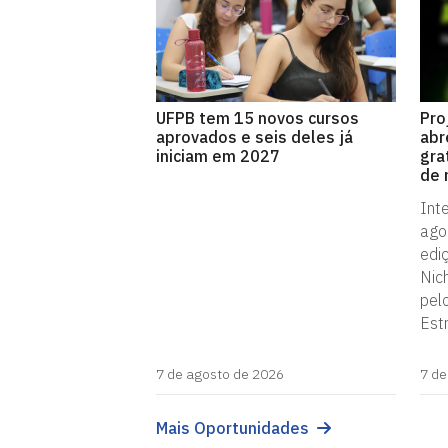
UFPB tem 15 novos cursos
Pro
aprovados e seis deles já
abr
iniciam em 2027
gra
de 
Int
ago
edi
Nic
pel
Est
7 de agosto de 2026
7 de
Mais Oportunidades