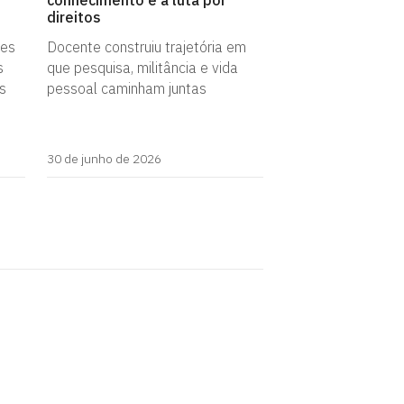
conhecimento e à luta por
direitos
ões
Docente construiu trajetória em
s
que pesquisa, militância e vida
as
pessoal caminham juntas
30 de junho de 2026