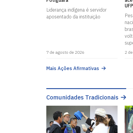
Potiguara
ace
UF
Liderança indígena é servidor
Pesq
aposentado da instituição
nac
bras
vol
supe
7 de agosto de 2026
2 de
Mais Ações Afirmativas
Comunidades Tradicionais