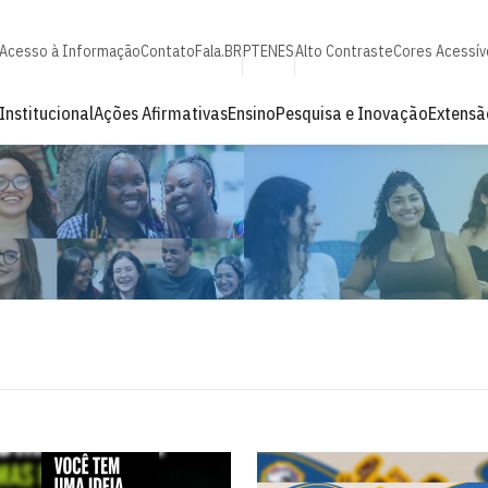
Acesso à Informação
Contato
Fala.BR
PT
EN
ES
Alto Contraste
Cores Acessív
Institucional
Ações Afirmativas
Ensino
Pesquisa e Inovação
Extensã