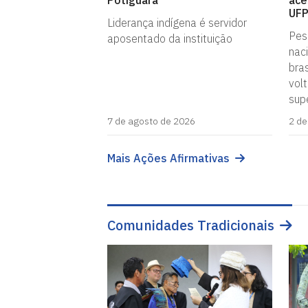
Potiguara
ace
UF
Liderança indígena é servidor
Pesq
aposentado da instituição
nac
bras
vol
supe
7 de agosto de 2026
2 de
Mais Ações Afirmativas
Comunidades Tradicionais