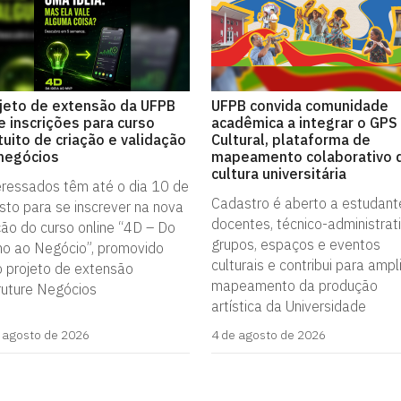
jeto de extensão da UFPB
UFPB convida comunidade
e inscrições para curso
acadêmica a integrar o GPS
tuito de criação e validação
Cultural, plataforma de
negócios
mapeamento colaborativo 
cultura universitária
eressados têm até o dia 10 de
Cadastro é aberto a estudant
sto para se inscrever na nova
docentes, técnico-administrati
ção do curso online “4D – Do
grupos, espaços e eventos
ho ao Negócio”, promovido
culturais e contribui para ampl
o projeto de extensão
mapeamento da produção
ruture Negócios
artística da Universidade
 agosto de 2026
4 de agosto de 2026