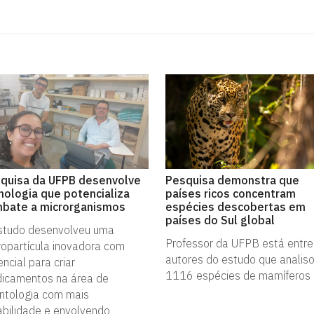
quisa da UFPB desenvolve
Pesquisa demonstra que
nologia que potencializa
países ricos concentram
bate a microrganismos
espécies descobertas em
países do Sul global
studo desenvolveu uma
Professor da UFPB está entre
ropartícula inovadora com
autores do estudo que analis
ncial para criar
1116 espécies de mamíferos
icamentos na área de
ntologia com mais
abilidade e envolvendo