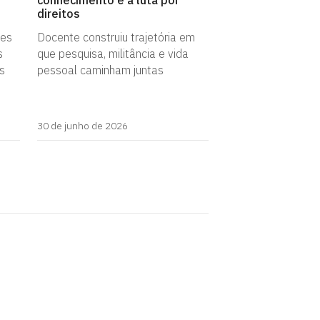
conhecimento e à luta por
direitos
ões
Docente construiu trajetória em
s
que pesquisa, militância e vida
as
pessoal caminham juntas
30 de junho de 2026