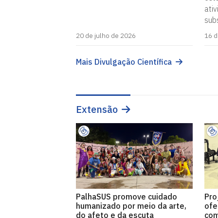
ati
sub
20 de julho de 2026
16 d
Mais Divulgação Científica
Extensão
PalhaSUS promove cuidado
Pro
humanizado por meio da arte,
ofe
do afeto e da escuta
com