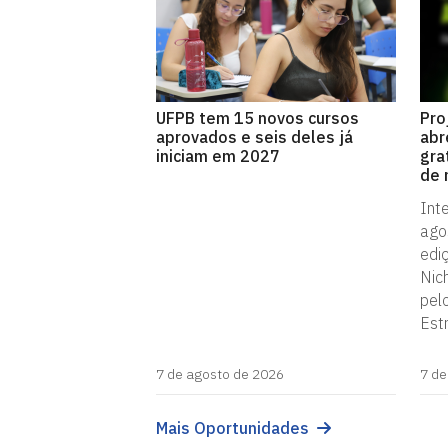
UFPB tem 15 novos cursos
Pro
aprovados e seis deles já
abr
iniciam em 2027
gra
de 
Int
ago
edi
Nic
pel
Est
7 de agosto de 2026
7 de
Mais Oportunidades