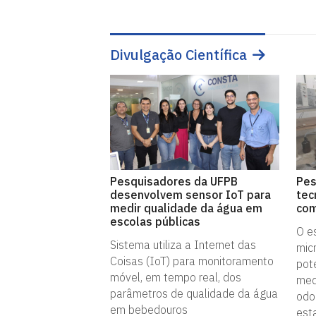
Divulgação Científica
Pesquisadores da UFPB
Pes
desenvolvem sensor IoT para
tec
medir qualidade da água em
com
escolas públicas
O e
Sistema utiliza a Internet das
mic
Coisas (IoT) para monitoramento
pote
móvel, em tempo real, dos
med
parâmetros de qualidade da água
odo
em bebedouros
est