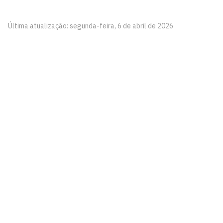
Última atualização: segunda-feira, 6 de abril de 2026
Pinacoteca
Biblioteca Central 2º Andar - Campus I
Cidade Universitária, João Pessoa - Paraíba
CEP: 58.051-900
Telefone: +55 (83) 3209-8527
Contato