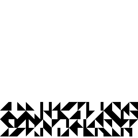
© 2026 Universidade Federal da Paraíba.
Ouvidoria
Acesso à Informação
CoMu
Acessibilidade
Dados Abertos UFPB
Privacidade e Proteção de Dados