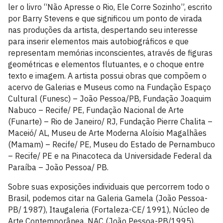
ler o livro “Não Apresse o Rio, Ele Corre Sozinho”, escrito
por Barry Stevens e que significou um ponto de virada
nas produções da artista, despertando seu interesse
para inserir elementos mais autobiográficos e que
representam memórias inconscientes, através de figuras
geométricas e elementos flutuantes, e o choque entre
texto e imagem. A artista possui obras que compõem o
acervo de Galerias e Museus como na Fundação Espaço
Cultural (Funesc) – João Pessoa/PB, Fundação Joaquim
Nabuco – Recife/ PE, Fundação Nacional de Arte
(Funarte) – Rio de Janeiro/ RJ, Fundação Pierre Chalita –
Maceió/ AL, Museu de Arte Moderna Aloísio Magalhães
(Mamam) – Recife/ PE, Museu do Estado de Pernambuco
– Recife/ PE e na Pinacoteca da Universidade Federal da
Paraíba – João Pessoa/ PB.
Sobre suas exposições individuais que percorrem todo o
Brasil, podemos citar na Galeria Gamela (João Pessoa-
PB/ 1987), Itaugaleria (Fortaleza-CE/ 1991), Núcleo de
Arte Contemporânea, NAC (João Pessoa-PB/1995),