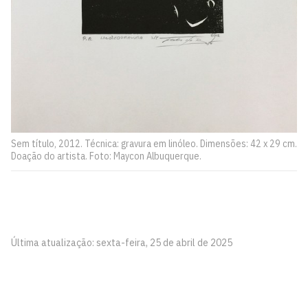
Sem título, 2012. Técnica: gravura em linóleo. Dimensões: 42 x 29 cm.
Doação do artista. Foto: Maycon Albuquerque.
Última atualização: sexta-feira, 25 de abril de 2025