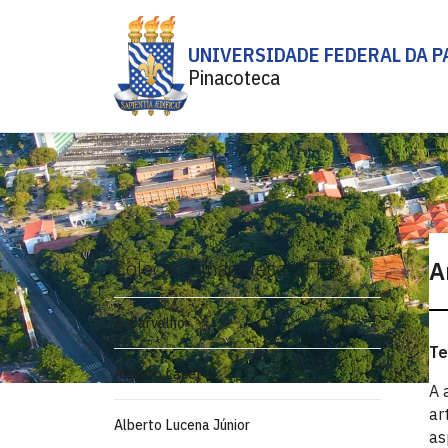
UNIVERSIDADE FEDERAL DA P
Pinacoteca
Coleção Pinacoteca UFPB
A
A. Carvalho
Te
Alberto Lacet
A 
ar
Alberto Lucena Júnior
as