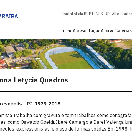
Contato
Fala.BR
PT
EN
ES
FR
DE
Alto Contr
ARAÍBA
Início
Apresentação
Acervo
Galerias
nna Letycia Quadros
resópolis – RJ, 1929-2018
artista trabalha com gravura e tem trabalhos como cenógrafa e
tes, como Oswaldo Goeldi, Iberê Camargo e Darel Valença Lins
pectos expressionistas, e o uso de formas sólidas Em 1998, 