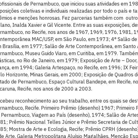
ofissionais de Pernambuco, que iniciou suas atividades em 19
posições coletivas e individuais realizadas por todo o país e 
êmios e menções honrosas. Fez parcerias também com outros 
lano, Inalda Xavier e Gil Vicente. Entre as suas exposições, 
rnambuco, no Recife, nos anos de 1967, 1969, 1976, 1981, 
ntemporânea MAC/USP, em São Paulo, em 1973; 4° Salão de A
 Brasília, em 1977; Salão de Arte Contemporânea, em Santo A
rnambuco, Museu Guido Viaro, em Curitiba, em 1979. Também 
ásticas, no Rio de Janeiro, em 1979; Exposição de Arte – Door
ança, em 1994; Galeria Artespaço, no Recife, em 1996; IX Fe
lo Horizonte, Minas Gerais, em 2000; Exposição de Quadros 
tado de Pernambuco, Espaço Cultural Bandepe, em Recife, n
caruna, Recife, nos anos de 2000 a 2003.
cebeu reconhecimento ao seu trabalho, entre os quais se des
rnambuco, Recife. Primeiro Prêmio (desenho) 1967; Primeiro 
 Pernambuco, Viagem ao País (desenho), 1974; Salão de Art
81; Prêmio Nacional Telles Júnior e Prêmio Secretaria de Cultu
85; Mostra de Arte e Ecologia, Recife; Prêmio CPRH (desenho);
de Arte, Galeria Metropolitana Aluísio Magalhães, Menção Espe