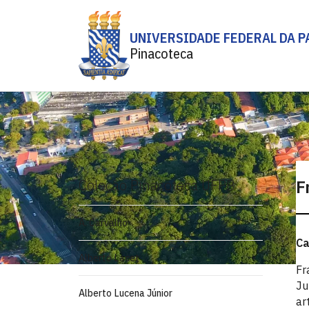
UNIVERSIDADE FEDERAL DA P
Pinacoteca
Coleção Pinacoteca UFPB
F
A. Carvalho
Ca
Alberto Lacet
Fr
Ju
Alberto Lucena Júnior
ar