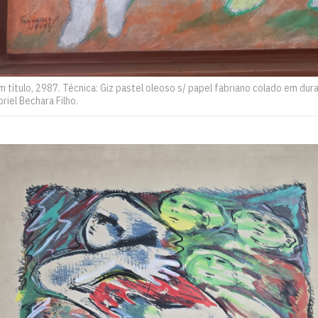
 título, 2987. Técnica: Giz pastel oleoso s/ papel fabriano colado em dur
riel Bechara Filho.