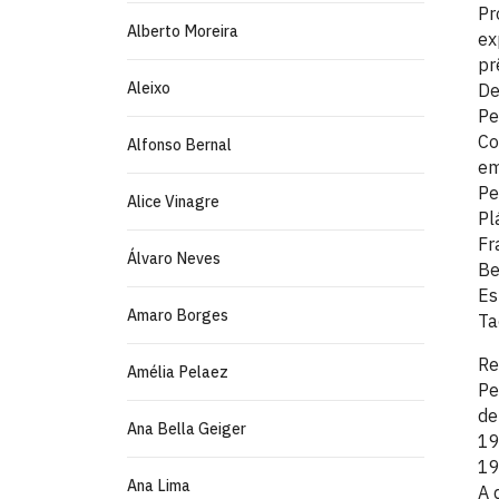
Pr
Alberto Moreira
ex
pr
Aleixo
De
Pe
Co
Alfonso Bernal
em
Pe
Alice Vinagre
Pl
Fr
Álvaro Neves
Be
Es
Amaro Borges
Ta
Re
Amélia Pelaez
Pe
de
Ana Bella Geiger
19
19
Ana Lima
A 