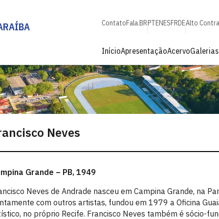
Contato
Fala.BR
PT
EN
ES
FR
DE
Alto Contr
ARAÍBA
Início
Apresentação
Acervo
Galerias
rancisco Neves
mpina Grande – PB, 1949
ancisco Neves de Andrade nasceu em Campina Grande, na Par
ntamente com outros artistas, fundou em 1979 a Oficina Guaia
tístico, no próprio Recife. Francisco Neves também é sócio-fu