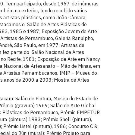
80. Tem participado, desde 1967, de inúmeras
também no exterior, tendo recebido vários
artistas plásticos, como João Câmara,
destacamos o Salão de Artes Plásticas de
1983, 1985 e 1987; Exposição Jovem de Arte
rtistas de Pernambuco, Galeria Ranulpho,
ndré, São Paulo, em 1977; Artistas de
fez parte do Salão Nacional de Artes
, no Recife, 1981; Exposição de Arte em Nancy,
ira Nacional de Artesanato – Mão de Minas, em
de Artistas Pernambucanos, IMIP – Museu do
os anos de 2000 a 2003; Mostra de Artes
tacam: Salão de Pintura, Museu do Estado de
Prêmio (gravura) 1969; Salão de Arte Global
es Plásticas de Pernambuco, Prêmio EMPETUR,
ra (pintura) 1983; Prêmio Shell (pintura),
 Prêmio Listel (pintura), 1986; Concurso C &
cial do Júri (mural); Prêmio Projeto para