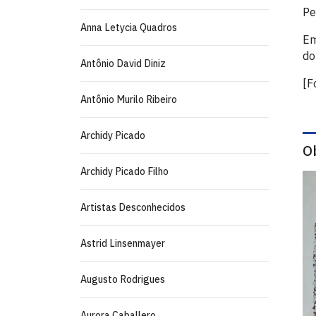
Pe
Anna Letycia Quadros
Em
do
Antônio David Diniz
[F
Antônio Murilo Ribeiro
Archidy Picado
O
Archidy Picado Filho
Artistas Desconhecidos
Astrid Linsenmayer
Augusto Rodrigues
Aurora Caballero