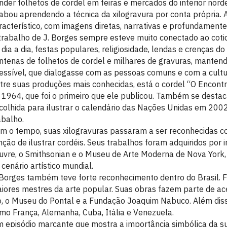
nder folhetos de cordel em feiras e mercados do interior norde
abou aprendendo a técnica da xilogravura por conta própria. A
racterístico, com imagens diretas, narrativas e profundamente
trabalho de J. Borges sempre esteve muito conectado ao coti
 dia a dia, festas populares, religiosidade, lendas e crenças do
ntenas de folhetos de cordel e milhares de gravuras, mant
essível, que dialogasse com as pessoas comuns e com a cultur
tre suas produções mais conhecidas, está o cordel “O Encontro
 1964, que foi o primeiro que ele publicou. Também se destaca
colhida para ilustrar o calendário das Nações Unidas em 2002
abalho.
m o tempo, suas xilogravuras passaram a ser reconhecidas com
nção de ilustrar cordéis. Seus trabalhos foram adquiridos por
uvre, o Smithsonian e o Museu de Arte Moderna de Nova York, 
 cenário artístico mundial.
 Borges também teve forte reconhecimento dentro do Brasil. 
iores mestres da arte popular. Suas obras fazem parte de ac
o, o Museu do Pontal e a Fundação Joaquim Nabuco. Além disso
mo França, Alemanha, Cuba, Itália e Venezuela.
 episódio marcante que mostra a importância simbólica da 