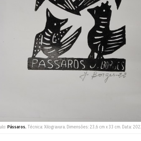
ulo:
Pássaros.
Técnica: Xilogravura. Dimensões: 23,6 cm x 33 cm. Data: 2022