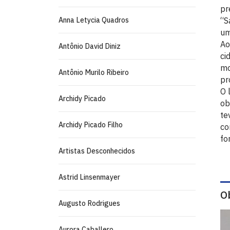
pr
Anna Letycia Quadros
“S
um
Ao
Antônio David Diniz
ci
mo
Antônio Murilo Ribeiro
pr
O 
Archidy Picado
ob
te
Archidy Picado Filho
co
fo
Artistas Desconhecidos
Astrid Linsenmayer
O
Augusto Rodrigues
Aurora Caballero