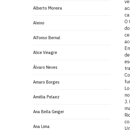
ve
ac
Alberto Moreira
ca
O 
Aleixo
do
ce
Alfonso Bernal
ac
En
Alice Vinagre
de
es
Álvaro Neves
tr
Co
fu
Amaro Borges
Lo
no
Amélia Pelaez
J.
ma
Ana Bella Geiger
Ri
co
Ana Lima
Um