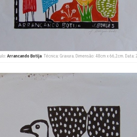
ulo:
Arrancando Botija
. Técnica: Gravura. Dimensão: 48cm x 66,2cm. Data: 