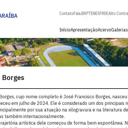
Contato
Fala.BR
PT
EN
ES
FR
DE
Alto Contr
ARAÍBA
Início
Apresentação
Acervo
Galerias
. Borges
 Borges, cujo nome completo é José Francisco Borges, nasce
leceu em julho de 2024. Ele é considerado um dos principais n
incipalmente por sua atuação na xilogravura e na literatura de
s também internacionalmente.
trajetória artística dele começou de forma bem espontânea. 