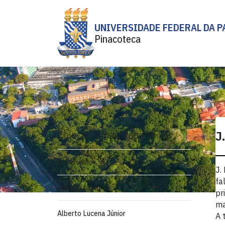
UNIVERSIDADE FEDERAL DA P
Pinacoteca
Coleção Pinacoteca UFPB
J
A. Carvalho
J.
fa
Alberto Lacet
pr
ma
Alberto Lucena Júnior
A 