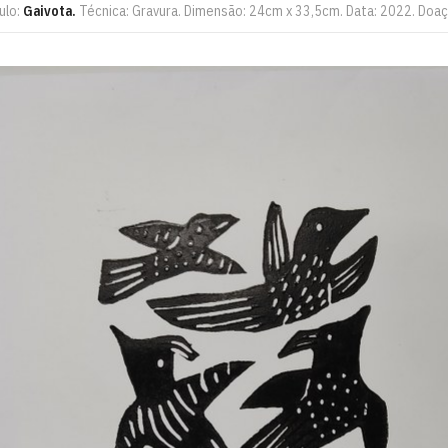
ulo:
Gaivota.
Técnica: Gravura. Dimensão: 24cm x 33,5cm. Data: 2022. Doaç