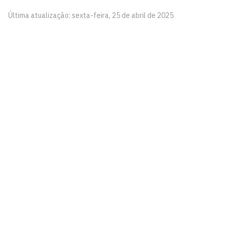
Última atualização: sexta-feira, 25 de abril de 2025
Pinacoteca
Biblioteca Central 2º Andar - Campus I
Cidade Universitária, João Pessoa - Paraíba
CEP: 58.051-900
Telefone: +55 (83) 3209-8527
Contato