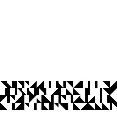
© 2026 Universidade Federal da Paraíba.
Ouvidoria
Acesso à Informação
CoMu
Acessibilidade
Dados Abertos UFPB
Privacidade e Proteção de Dados