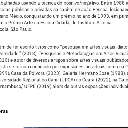
abalhadas usando a técnica do positivo/negativo. Entre 1988
colas públicas e privadas na capital de João Pessoa, lecionan
sino Médio, conquistando um prêmio no ano de 1993, em prime
m o Prêmio Arte na Escola Cidadã, do Instituto Arte na
cola, São Paulo.
ém de ter escrito livros como “pesquisa em artes visuais: diálo
versidade” (2018), “Pesquisas e Metodologias em Artes Visuai
010) e autor de diversos artigos sobre artes visuais publicados
tista se tornou conhecido por exposições individuais como na 
999), Casa da Pólvora (2023), Galeria Hermano José (1988),
iversidade Regional do Cariri (URCA) no Ceará (2022), na Gal
rnambuco/ UFPE (2019) além de outras exposições individuais
ras