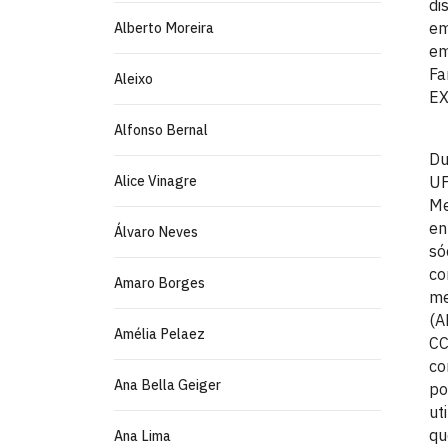
di
em
Alberto Moreira
em
Fa
Aleixo
EX
Alfonso Bernal
Du
Alice Vinagre
UF
Me
en
Álvaro Neves
só
co
Amaro Borges
me
(A
Amélia Pelaez
CC
co
Ana Bella Geiger
po
ut
qu
Ana Lima