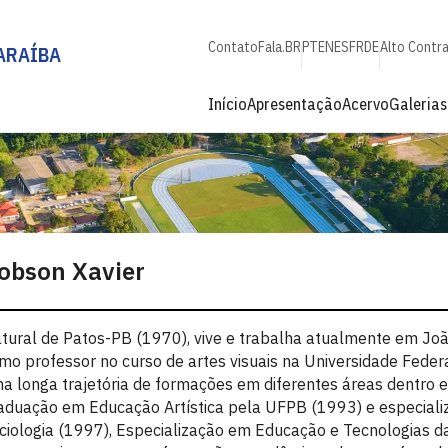
Contato
Fala.BR
PT
EN
ES
FR
DE
Alto Contr
ARAÍBA
Início
Apresentação
Acervo
Galerias
obson Xavier
tural de Patos-PB (1970), vive e trabalha atualmente em Joã
mo professor no curso de artes visuais na Universidade Feder
a longa trajetória de formações em diferentes áreas dentro e 
aduação em Educação Artística pela UFPB (1993) e especiali
ciologia (1997), Especialização em Educação e Tecnologias 