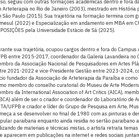
sso, seguiu com outras formações acadêmicas dentro e for
 Arteterapia no Rio de Janeiro (2003), mestrado em Históri
 São Paulo (2015). Sua trajetória na formação termina com 
mesul (2022) e Especialização em andamento em MBA em
POSIÇÕES pela Universidade Estácio de Sá (2025).
rante sua trajetória, ocupou cargos dentro e fora do Campu
PB entre 2015-2017, coordenador da Galeria Lavandeira no
mbro da Associação Nacional de Pesquisadores em Artes Plás
tre 2021-2022 e vice-Presidente Gestão entre 2023-2024, 
cio fundador da Associação de Arteterapia da Paraíba e com
mo membro do conselho curatorial do Museu de Arte Modern
mbro da International Association of Art Critics (AICA), membr
BCA) além de ser o criador e coordenador do Laboratório de Ar
TA/UFPB e criador e líder do Grupo de Pesquisa em Arte, Museu
meça a se desenvolver no final de 1980 com as pinturas e dese
pular paraibana enquanto ainda residia no sertão paraibano
ilizando de materiais e técnicas mistas, o artista retrata tema
e aparecem em publicações na internet e redes sociais junta