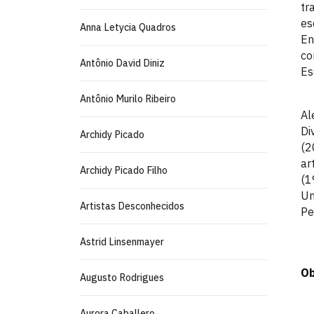
tr
es
Anna Letycia Quadros
En
co
Antônio David Diniz
Es
Antônio Murilo Ribeiro
Al
Di
Archidy Picado
(2
ar
Archidy Picado Filho
(1
Un
Artistas Desconhecidos
Pe
Astrid Linsenmayer
Ob
Augusto Rodrigues
Aurora Caballero