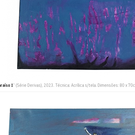
raíso I
” (Série Derivas), 2023. Técnica: Acrílica s/tela. Dimensões: 80 x 70