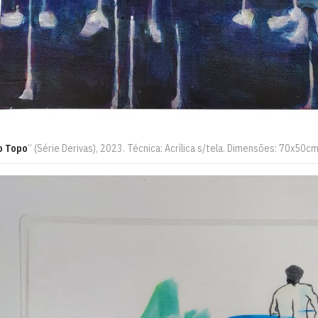
o Topo
” (Série Derivas), 2023. Técnica: Acrílica s/tela. Dimensões: 70x50c