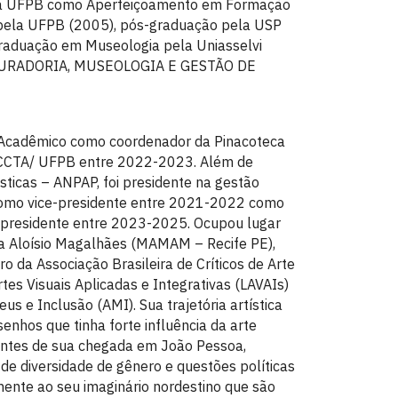
a da UFPB como Aperfeiçoamento em Formação
a pela UFPB (2005), pós-graduação pela USP
graduação em Museologia pela Uniasselvi
 CURADORIA, MUSEOLOGIA E GESTÃO DE
s Acadêmico como coordenador da Pinacoteca
 CCTA/ UFPB entre 2022-2023. Além de
ticas – ANPAP, foi presidente na gestão
como vice-presidente entre 2021-2022 como
o presidente entre 2023-2025. Ocupou lugar
a Aloísio Magalhães (MAMAM – Recife PE),
o da Associação Brasileira de Críticos de Arte
tes Visuais Aplicadas e Integrativas (LAVAIs)
s e Inclusão (AMI). Sua trajetória artística
nhos que tinha forte influência da arte
 antes de sua chegada em João Pessoa,
s de diversidade de gênero e questões políticas
mente ao seu imaginário nordestino que são