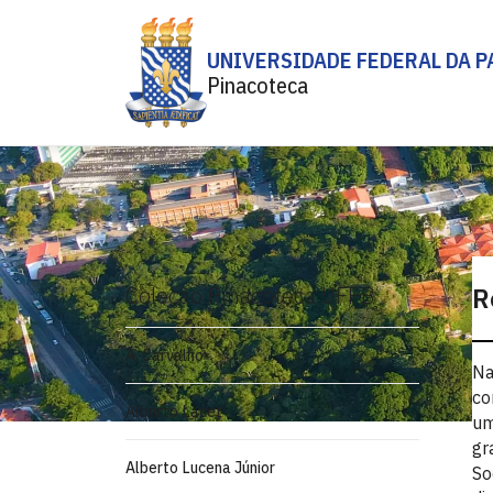
UNIVERSIDADE FEDERAL DA P
Pinacoteca
Coleção Pinacoteca UFPB
R
A. Carvalho
Na
co
Alberto Lacet
um
gr
Alberto Lucena Júnior
So