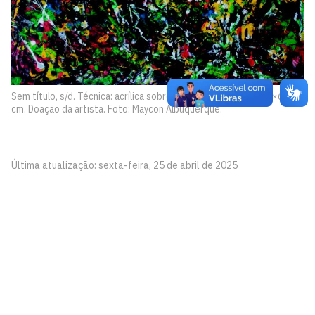
Sem título, s/d. Técnica: acrílica sobre papel. Dimensões: 47,8×65,9
cm. Doação da artista. Foto: Maycon Albuquerque.
Última atualização: sexta-feira, 25 de abril de 2025
Pinacoteca
Biblioteca Central 2º Andar - Campus I
Cidade Universitária, João Pessoa - Paraíba
CEP: 58.051-900