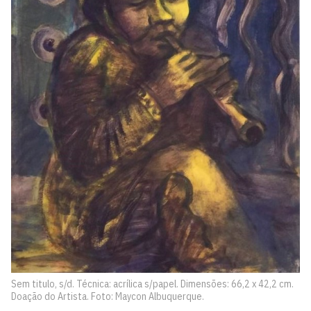
Sem titulo, s/d. Técnica: acrílica s/papel. Dimensões: 66,2 x 42,2 cm.
Doação do Artista. Foto: Maycon Albuquerque.