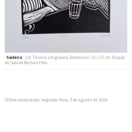
“
Saideira
“, s/d; Técnica: Litogravura; Dimensões: 21 x 25 cm. Doação
de Gabriel Bechara Filho.
Última atualização: segunda-feira, 3 de agosto de 2026