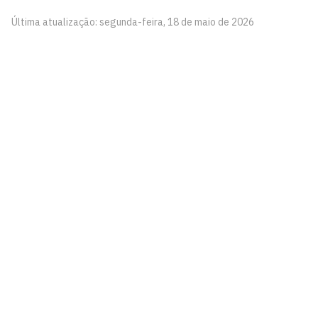
Última atualização: segunda-feira, 18 de maio de 2026
Pinacoteca
Biblioteca Central 2º Andar - Campus I
Cidade Universitária, João Pessoa - Paraíba
CEP: 58.051-900
Telefone: +55 (83) 3209-8527
Contato