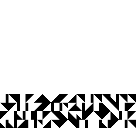
© 2026 Universidade Federal da Paraíba.
Ouvidoria
Acesso à Informação
CoMu
Acessibilidade
Dados Abertos UFPB
Privacidade e Proteção de Dados