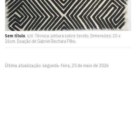
Sem título
, s/d. Técnica: pintura sobre tecido. Dimensões: 20 x
16cm. Doação de Gabriel Bechara Filho.
Última atualização: segunda-feira, 25 de maio de 2026
Pinacoteca
Biblioteca Central 2º Andar - Campus I
Cidade Universitária, João Pessoa - Paraíba
CEP: 58.051-900
Telefone: +55 (83) 3209-8527