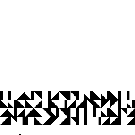
© 2026 Universidade Federal da Paraíba.
Ouvidoria
Acesso à Informação
CoMu
Acessibilidade
Dados Abertos UFPB
Privacidade e Proteção de Dados