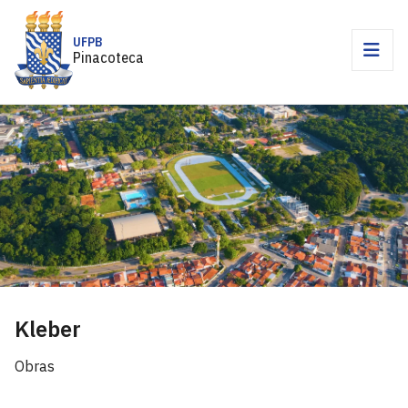
UFPB
Pinacoteca
Kleber
Obras