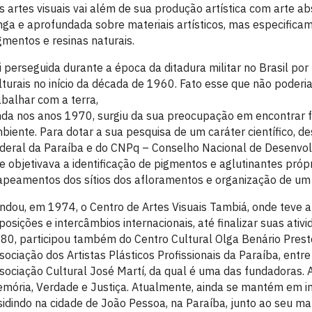
s artes visuais vai além de sua produção artística com arte 
nga e aprofundada sobre materiais artísticos, mas especifica
gmentos e resinas naturais.
i perseguida durante a época da ditadura militar no Brasil por
lturais no início da década de 1960. Fato esse que não poderia
abalhar com a terra,
nda nos anos 1970, surgiu da sua preocupação em encontrar f
biente. Para dotar a sua pesquisa de um caráter científico, d
deral da Paraíba e do CNPq – Conselho Nacional de Desenvolv
e objetivava a identificação de pigmentos e aglutinantes própr
peamentos dos sítios dos afloramentos e organização de um 
ndou, em 1974, o Centro de Artes Visuais Tambiá, onde teve a
posições e intercâmbios internacionais, até finalizar suas ati
80, participou também do Centro Cultural Olga Benário Preste
sociação dos Artistas Plásticos Profissionais da Paraíba, entr
sociação Cultural José Martí, da qual é uma das fundadoras. 
mória, Verdade e Justiça. Atualmente, ainda se mantém em int
sidindo na cidade de João Pessoa, na Paraíba, junto ao seu mar