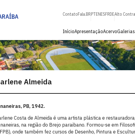
Contato
Fala.BR
PT
EN
ES
FR
DE
Alto Contr
ARAÍBA
Início
Apresentação
Acervo
Galerias
arlene Almeida
naneiras, PB, 1942.
rlene Costa de Almeida é uma artista plástica e restauradora
naneiras, na região do Brejo paraibano. Formou-se em Filosof
FPB), onde também fez cursos de Desenho, Pintura e Escultu