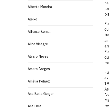
na
Alberto Moreira
lo
pi
Aleixo
Fo
cu
Alfonso Bernal
tr
ai
Alice Vinagre
am
Fe
Álvaro Neves
qu
ma
Amaro Borges
Fu
ex
Amélia Pelaez
19
As
Ana Bella Geiger
As
Me
re
Ana Lima