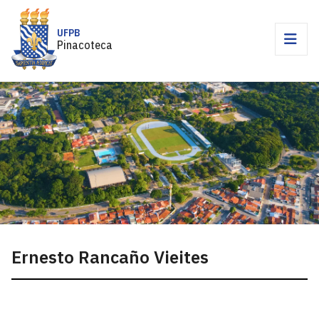
UFPB
Pinacoteca
Ernesto Rancaño Vieites