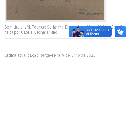
Sem título, s/d. Técnica: Serigrafia. Dimensões: 22cm X 28cm. Doação
feita por Gabriel Bechara Filho.
Última atualização: terça-feira, 9 de junho de 2026
Pinacoteca
Biblioteca Central 2º Andar - Campus I
Cidade Universitária, João Pessoa - Paraíba
CEP: 58.051-900
Telefone: +55 (83) 3209-8527
Contato