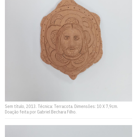
Sem título, 2013. Técnica: Terracota. Dimensões: 10 X 7,9cm.
Doação feita por Gabriel Bechara Filho.