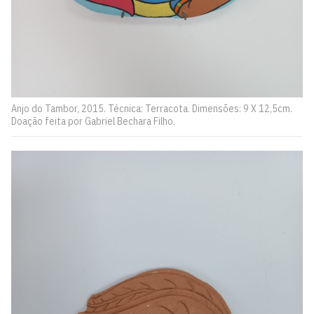
Anjo do Tambor, 2015. Técnica: Terracota. Dimensões: 9 X 12,5cm.
Doação feita por Gabriel Bechara Filho.