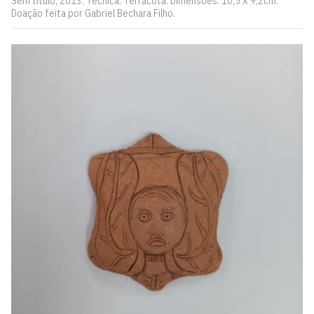
Sem título, 2013. Técnica: Terracota. Dimensões: 10,5 X 9,2cm.
Doação feita por Gabriel Bechara Filho.