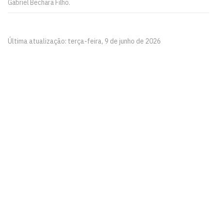
Gabriel Bechara Filho.
Última atualização: terça-feira, 9 de junho de 2026
Pinacoteca
Biblioteca Central 2º Andar - Campus I
Cidade Universitária, João Pessoa - Paraíba
CEP: 58.051-900
Telefone: +55 (83) 3209-8527
Contato