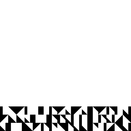
© 2026 Universidade Federal da Paraíba.
Ouvidoria
Acesso à Informação
CoMu
Acessibilidade
Dados Abertos UFPB
Privacidade e Proteção de Dados