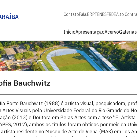
Contato
Fala.BR
PT
EN
ES
FR
DE
Alto Contr
ARAÍBA
Início
Apresentação
Acervo
Galerias
ofia Bauchwitz
fia Porto Bauchwitz (1988) é artista visual, pesquisadora, prof
 Artes Visuais pela Universidade Federal do Rio Grande do N
iação (2013) e Doutora em Belas Artes com a tese “El Artista
APES, 2017), ambos os títulos foram obtidos por meio da Un
i artista residente no Museu de Arte de Viena (MAK) em Los A