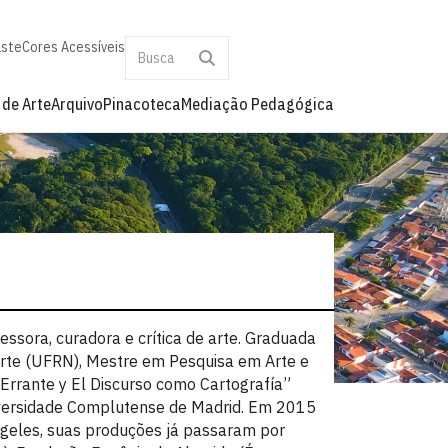
aste
Cores Acessíveis
 de Arte
Arquivo
Pinacoteca
Mediação Pedagógica
essora, curadora e crítica de arte. Graduada
orte (UFRN), Mestre em Pesquisa em Arte e
 Errante y El Discurso como Cartografía”
iversidade Complutense de Madrid. Em 2015
ngeles, suas produções já passaram por