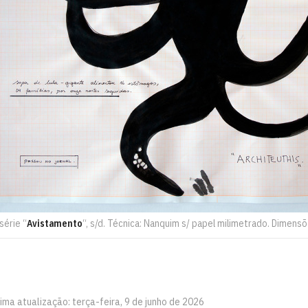
série “
Avistamento
“, s/d. Técnica: Nanquim s/ papel milimetrado. Dimensõ
ima atualização: terça-feira, 9 de junho de 2026