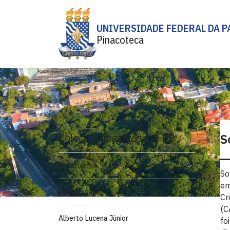
UNIVERSIDADE FEDERAL DA P
Pinacoteca
Coleção Pinacoteca UFPB
S
A. Carvalho
So
em
Alberto Lacet
Cr
(C
Alberto Lucena Júnior
fo