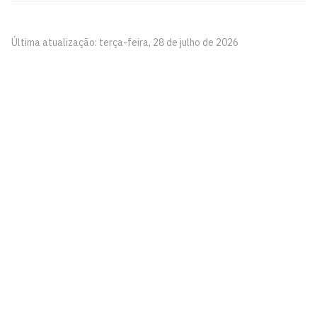
Última atualização: terça-feira, 28 de julho de 2026
Pinacoteca
Biblioteca Central 2º Andar - Campus I
Cidade Universitária, João Pessoa - Paraíba
CEP: 58.051-900
Telefone: +55 (83) 3209-8527
Contato