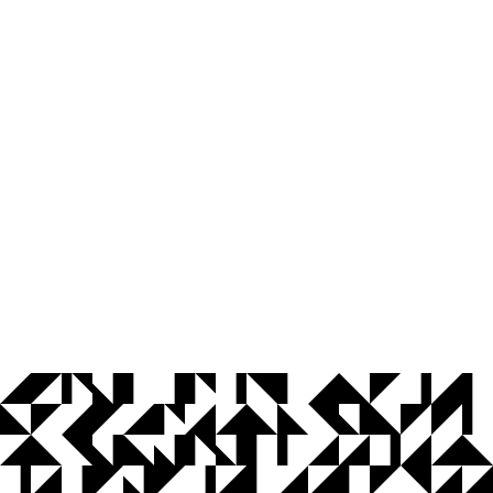
© 2026 Universidade Federal da Paraíba.
Ouvidoria
Acesso à Informação
CoMu
Acessibilidade
Dados Abertos UFPB
Privacidade e Proteção de Dados