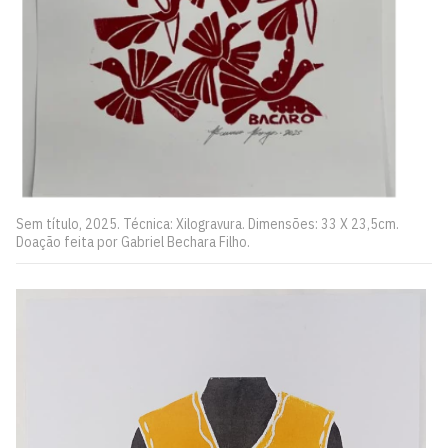
Sem título, 2025. Técnica: Xilogravura. Dimensões: 33 X 23,5cm.
Doação feita por Gabriel Bechara Filho.