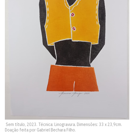
Sem título, 2023. Técnica: Linogravura. Dimensões: 33 x 23,9cm.
Doação feita por Gabriel Bechara Filho.