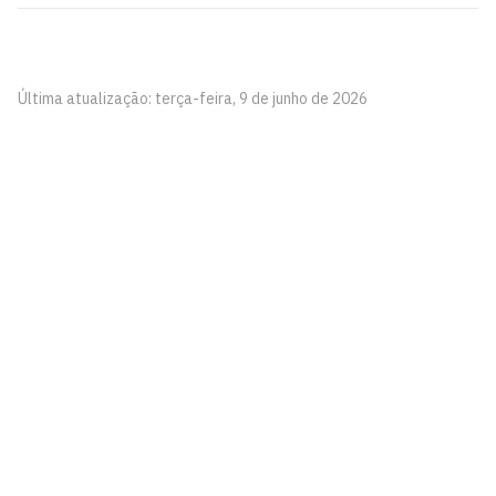
Última atualização: terça-feira, 9 de junho de 2026
Pinacoteca
Biblioteca Central 2º Andar - Campus I
Cidade Universitária, João Pessoa - Paraíba
CEP: 58.051-900
Telefone: +55 (83) 3209-8527
Contato