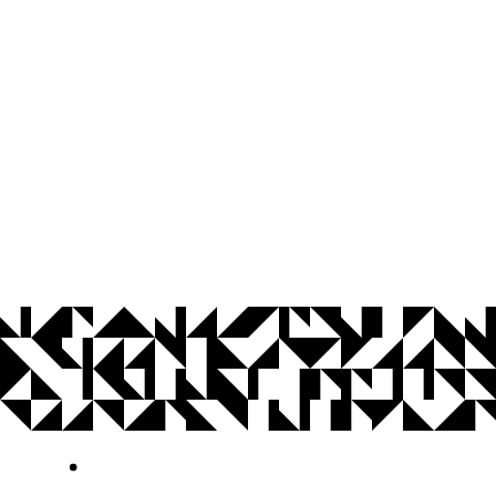
© 2026 Universidade Federal da Paraíba.
Ouvidoria
Acesso à Informação
CoMu
Acessibilidade
Dados Abertos UFPB
Privacidade e Proteção de Dados
Acesso à
Informação