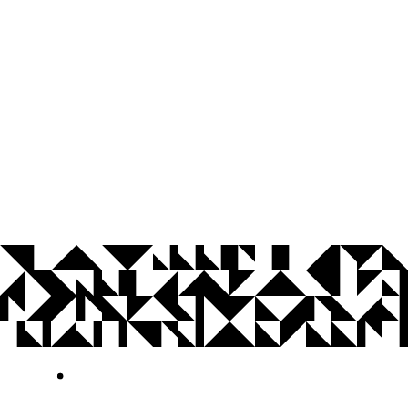
© 2026 Universidade Federal da Paraíba.
Ouvidoria
Acesso à Informação
CoMu
Acessibilidade
Dados Abertos UFPB
Privacidade e Proteção de Dados
Acesso à
Informação