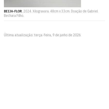
BEIJA-FLOR
, 2024. Xilogravura. 48cm x 33cm. Doação de Gabriel
Bechara Filho.
Última atualização: terça-feira, 9 de junho de 2026
Pinacoteca
Biblioteca Central 2º Andar - Campus I
Cidade Universitária, João Pessoa - Paraíba
CEP: 58.051-900
Telefone: +55 (83) 3209-8527
Contato