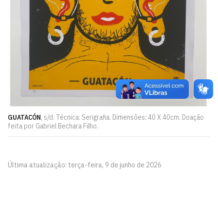
GUATACÓN
, s/d. Técnica: Serigrafia. Dimensões: 40 X 40cm. Doação
feita por Gabriel Bechara Filho.
Última atualização: terça-feira, 9 de junho de 2026